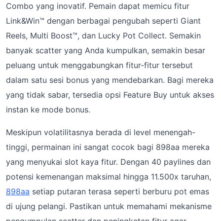
Combo yang inovatif. Pemain dapat memicu fitur
Link&Win™ dengan berbagai pengubah seperti Giant
Reels, Multi Boost™, dan Lucky Pot Collect. Semakin
banyak scatter yang Anda kumpulkan, semakin besar
peluang untuk menggabungkan fitur-fitur tersebut
dalam satu sesi bonus yang mendebarkan. Bagi mereka
yang tidak sabar, tersedia opsi Feature Buy untuk akses
instan ke mode bonus.
Meskipun volatilitasnya berada di level menengah-
tinggi, permainan ini sangat cocok bagi 898aa mereka
yang menyukai slot kaya fitur. Dengan 40 paylines dan
potensi kemenangan maksimal hingga 11.500x taruhan,
898aa
setiap putaran terasa seperti berburu pot emas
di ujung pelangi. Pastikan untuk memahami mekanisme