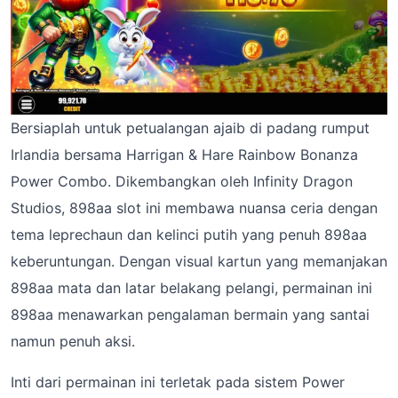
Bersiaplah untuk petualangan ajaib di padang rumput
Irlandia bersama Harrigan & Hare Rainbow Bonanza
Power Combo. Dikembangkan oleh Infinity Dragon
Studios, 898aa slot ini membawa nuansa ceria dengan
tema leprechaun dan kelinci putih yang penuh 898aa
keberuntungan. Dengan visual kartun yang memanjakan
898aa mata dan latar belakang pelangi, permainan ini
898aa menawarkan pengalaman bermain yang santai
namun penuh aksi.
Inti dari permainan ini terletak pada sistem Power