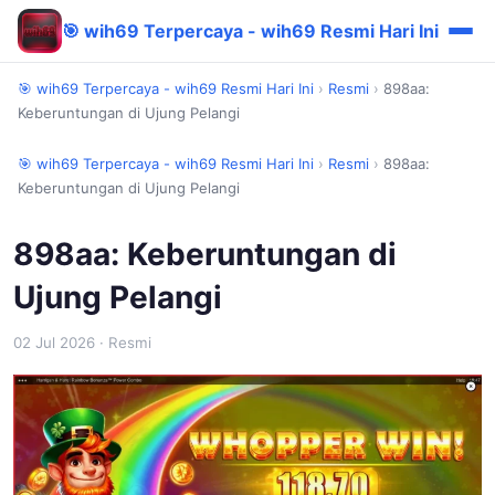
🎯 wih69 Terpercaya - wih69 Resmi Hari Ini
🎯 wih69 Terpercaya - wih69 Resmi Hari Ini
›
Resmi
›
898aa:
Keberuntungan di Ujung Pelangi
🎯 wih69 Terpercaya - wih69 Resmi Hari Ini
›
Resmi
›
898aa:
Keberuntungan di Ujung Pelangi
898aa: Keberuntungan di
Ujung Pelangi
02 Jul 2026
· Resmi