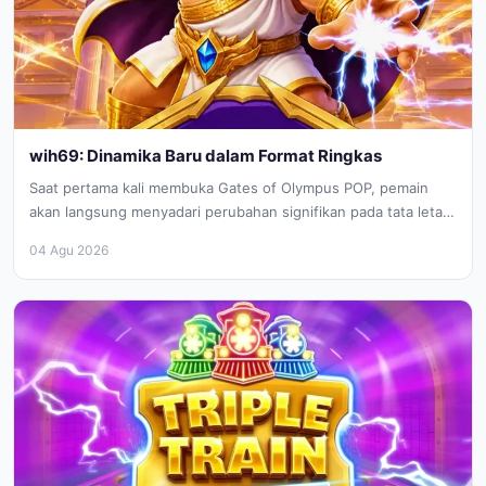
wih69: Dinamika Baru dalam Format Ringkas
Saat pertama kali membuka Gates of Olympus POP, pemain
akan langsung menyadari perubahan signifikan pada tata letak
visualnya. Berbeda dengan...
04 Agu 2026