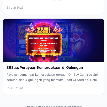
dengan irama...
23 Jun 2026
898aa: Perayaan Kemerdekaan di Gulungan
Rayakan semangat kemerdekaan dengan Oh Say Can You Spin,
sebuah slot 3-gulungan yang memukau dari Oi Studios. Game
ini membawa...
15 Jun 2026
Syarat dan Ketentuan
Kebijakan Privasi