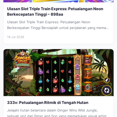
Ulasan Slot Triple Train Express: Petualangan Neon
Berkecepatan Tinggi – 898aa
Ulasan Slot Triple Train Express: Petualangan Neon
Berkecepatan Tinggi Bersiaplah untuk perjalanan yang memacu
adrenalin di atas rel neon! Triple...
18 Jul 2026
333v: Petualangan Ritmik di Tengah Hutan
Jelajahi hutan belantara dalam Ginger Wins Wild Jungle,
sebuah slot dari Peter and Son yang memadukan visual artistik